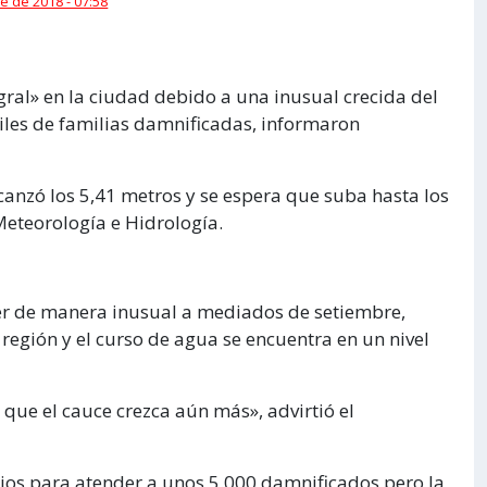
e de 2018 - 07:58
ral» en la ciudad debido a una inusual crecida del
les de familias damnificadas, informaron
canzó los 5,41 metros y se espera que suba hasta los
Meteorología e Hidrología.
cer de manera inusual a mediados de setiembre,
 región y el curso de agua se encuentra en un nivel
 que el cauce crezca aún más», advirtió el
ios para atender a unos 5.000 damnificados pero la