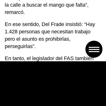
la calle a buscar el mango que falta”,
remarcó.
En ese sentido, Del Frade insistió: “Hay
1.428 personas que necesitan trabajo
pero el asunto es prohibirlas,
perseguirlas”.
En tanto, el legislador del FAS también
abordó la realización de la actividad
afueras de las canchas de fútbol los días
de partido o espectáculos de otro tipo:
“Después el problema viene cuando en
los municipios quieren ver cómo se
controla a las personas que se definen