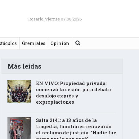
Rosario, viernes 07.08.2026
Buscar
ctáculos
Gremiales
Opinión
Más leídas
EN VIVO: Propiedad privada:
comenzó la sesión para debatir
desalojo exprés y
expropiaciones
Salta 2141: a 13 años de la
tragedia, familiares renovaron
el reclamo de justicia: “Nadie fue
preso por lo que pasó”