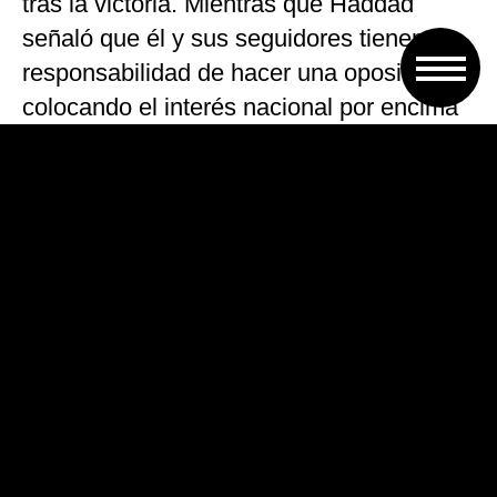
tras la victoria. Mientras que Haddad
señaló que él y sus seguidores tienen «la
responsabilidad de hacer una oposición
colocando el interés nacional por encima
de todo»
El nuevo mandatario del país más grande
y poblado de América Latina asumirá en
el Palacio do Planalto en Brasilia el 1 de
enero de 2019 junto a su vicepresidente
Antônio Hamilton Mourão, ex general del
ejército que pasó a retiro este año para
sumarse a la campaña.