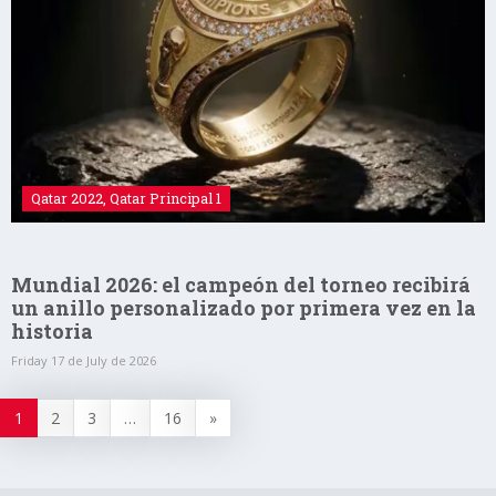
Qatar 2022
,
Qatar Principal 1
Mundial 2026: el campeón del torneo recibirá
un anillo personalizado por primera vez en la
historia
Friday 17 de July de 2026
1
2
3
…
16
»