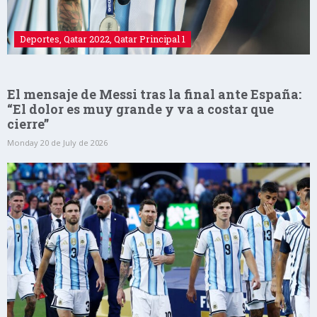
Deportes
,
Qatar 2022
,
Qatar Principal 1
El mensaje de Messi tras la final ante España:
“El dolor es muy grande y va a costar que
cierre”
Monday 20 de July de 2026