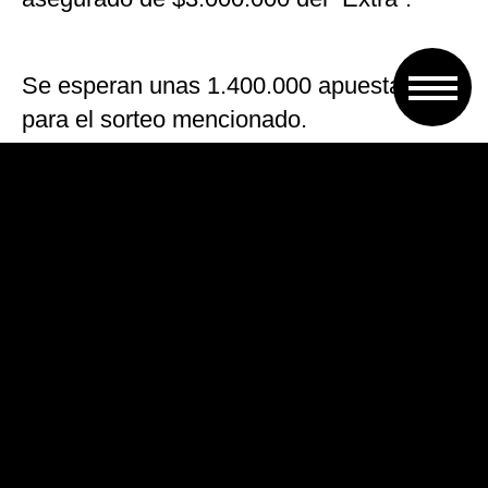
Se esperan unas 1.400.000 apuestas
para el sorteo mencionado.
Podrá ver el multimillonario sorteo en
directo por Crónica TV para todo el país,
las señales locales de Canal 13 (Santa
Fe) y Canal 9 (Paraná) y oír por radio LT9
Radio Brigadier López de Santa Fe.
Para más información, recuerde visitar
www.loteriasantafe.gov.ar o seguir las