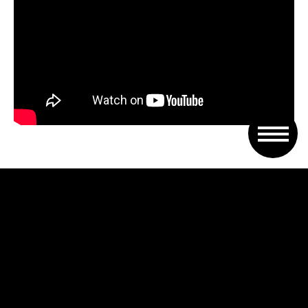
Asimismo, se presentó un escrito firmado
por diferentes organizaciones, en el cuál
declararon «persona no grata» en la
ciudad de Rosario a la jefa de la cartera
nacional de Seguridad. «Hoy se hace
presente una de las mayores represoras
que actúa en representación del gobierno