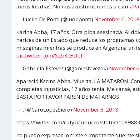
todos los días. No nos acostumbremos a esto
#Pa
— Lucila De Ponti (@ludeponti)
November 6, 2018
Karina Abba, 17 años. Otra piba asesinada. Al dol
narices de un Estado que reduce los programas con
misóginas mientras se produce en Argentina un f
pic.twitter.com/S2b3cBDbFT
— Gabriela Estévez (@gabiestevezok)
November 6
Apareció Karina Abba. Muerta. LA MATARON. Como 
completas injusticias. 17 años tenía. Me cansé, es
BASTA POR FAVOR PAREN DE MATARNOS
— . (@CaroLopezSiero)
November 6, 2018
https://twitter.com/catybauducco/status/10598
no puedo expresar lo triste e impotente que me si