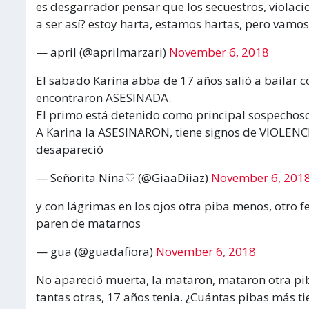
es desgarrador pensar que los secuestros, violaci
a ser así? estoy harta, estamos hartas, pero vamo
— april (@aprilmarzari)
November 6, 2018
El sabado Karina abba de 17 años salió a bailar 
encontraron ASESINADA.
El primo está detenido como principal sospechoso
A Karina la ASESINARON, tiene signos de VIOLENC
desapareció
— Señorita Nina♡ (@GiaaDiiaz)
November 6, 201
y con lágrimas en los ojos otra piba menos, otro f
paren de matarnos
— gua (@guadafiora)
November 6, 2018
No apareció muerta, la mataron, mataron otra pi
tantas otras, 17 años tenia. ¿Cuántas pibas más 