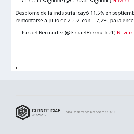
— Gonzalo Saglione (@GonzaloSaglione)
Novembe
Desplome de la industria: cayó 11,5% en septiemb
remontarse a julio de 2002, con -12,2%, para enc
— Ismael Bermudez (@IsmaelBermudez1)
Novemb
Navegación de entradas
Todos los derechos reservados © 2018