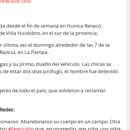
e de 2018 - 19:50
da desde el fin de semana en Huinca Renacó,
 Villa Huidobro, en el sur de la provincia.
r última vez el domingo alrededor de las 7 de la
 Rancul, en La Pampa.
as y su primo, dueño del vehículo. Las chicas se
és de estar dos días prófugo, el hombre fue detenido
eres de todo el país, que volvieron a reclamar
Redes:
asesinaron. Abandonaron su cuerpo en un campo. Otra
Otro
#Femicidio
que, en promedio, nos roba una piba