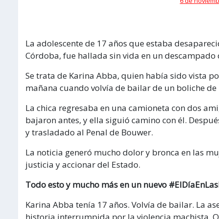
6 de noviembr
La adolescente de 17 años que estaba desapareci
Córdoba, fue hallada sin vida en un descampado de
Se trata de Karina Abba, quien había sido vista po
mañana cuando volvía de bailar de un boliche de
La chica regresaba en una camioneta con dos amig
bajaron antes, y ella siguió camino con él. Despu
y trasladado al Penal de Bouwer.
La noticia generó mucho dolor y bronca en las muj
justicia y accionar del Estado.
Todo esto y mucho más en un nuevo #ElDíaEnLas
Karina Abba tenía 17 años. Volvía de bailar. La 
historia interrumpida por la violencia machista. 