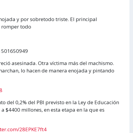
ojada y por sobretodo triste. El principal
o romper todo
61501650949
reció asesinada. Otra víctima más del machismo.
archan, lo hacen de manera enojada y pintando
8
o del 0,2% del PBI previsto en la Ley de Educación
 a $4400 millones, en esta etapa en la que es
tter.com/28EPKE7ft4