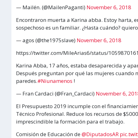
— Mailén. (@MailenPaganti)
November 6, 2018
Encontraron muerta a Karina abba. Estoy harta, en
sospechoso es un familiar. ¿Hasta cuándo? quier
— agos (@the1975slave)
November 6, 2018
https://twitter.com/MileArias6/status/10598701
Karina Abba, 17 años, estaba desaparecida y apa
Después preguntan por qué las mujeres cuando m
paredes.
#Niunamenos
!
— Fran Cardaci (@Fran_Cardaci)
November 6, 201
El Presupuesto 2019 incumple con el financiamient
Técnico Profesional. Reduce los recursos de $5000
imprescindible la formación para el trabajo.
Comisión de Educación de
@DiputadosAR
pic.twi