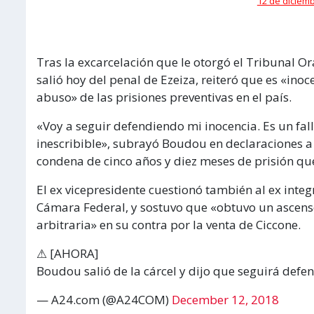
12 de diciemb
Tras la excarcelación que le otorgó el Tribunal O
salió hoy del penal de Ezeiza, reiteró que es «inoc
abuso» de las prisiones preventivas en el país.
«Voy a seguir defendiendo mi inocencia. Es un fal
inescribible», subrayó Boudou en declaraciones a l
condena de cinco años y diez meses de prisión qu
El ex vicepresidente cuestionó también al ex inte
Cámara Federal, y sostuvo que «obtuvo un ascenso
arbitraria» en su contra por la venta de Ciccone.
⚠ [AHORA]
Boudou salió de la cárcel y dijo que seguirá defe
— A24.com (@A24COM)
December 12, 2018