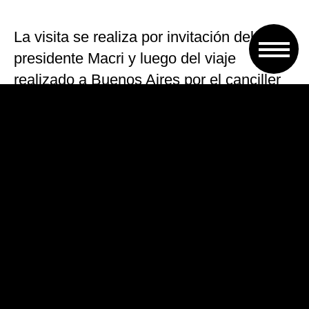
La visita se realiza por invitación del
presidente Macri y luego del viaje
realizado a Buenos Aires por el canciller
brasilaño, Ernesto Araújo, el 9 y 10 de
abril pasados. La vicepresidenta Gabriela
Michetti visitó Brasilia el pasado 12 de
abril.
Es la primera vez que Bolsonaro viajará a
Buenos Aires desde que fue electo en
octubre y desde que asumió el 1 de
enero.