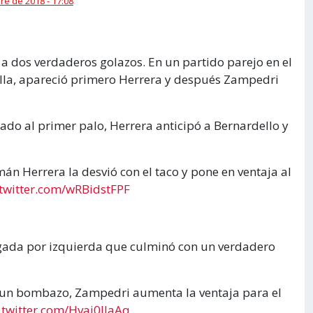
e de 2018 - 17:08
s a dos verdaderos golazos. En un partido parejo en el
lla, apareció primero Herrera y después Zampedri
utado al primer palo, Herrera anticipó a Bernardello y
mán Herrera la desvió con el taco y pone en ventaja al
.twitter.com/wRBidstFPF
gada por izquierda que culminó con un verdadero
n un bombazo, Zampedri aumenta la ventaja para el
.twitter.com/Hvaj0IJaAq