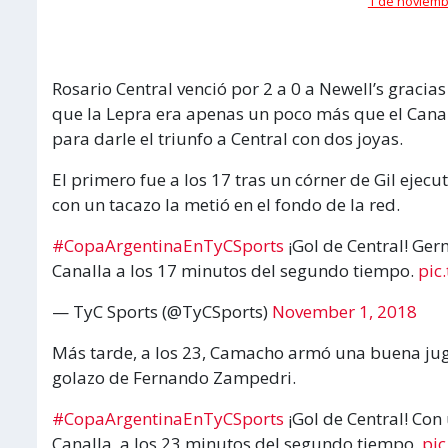
1 de noviembr
Rosario Central venció por 2 a 0 a Newell’s gracia
que la Lepra era apenas un poco más que el Cana
para darle el triunfo a Central con dos joyas.
El primero fue a los 17 tras un córner de Gil ejec
con un tacazo la metió en el fondo de la red.
#CopaArgentinaEnTyCSports
¡Gol de Central! Ger
Canalla a los 17 minutos del segundo tiempo.
pic
— TyC Sports (@TyCSports)
November 1, 2018
Más tarde, a los 23, Camacho armó una buena ju
golazo de Fernando Zampedri.
#CopaArgentinaEnTyCSports
¡Gol de Central! Co
Canalla, a los 23 minutos del segundo tiempo.
pic