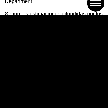
Department
.
Según las estimaciones difundidas por los
concejales, el eventual recorte afectaría a
cerca de dos millones de personas en la
región. Solo en Rosario alcanzarían a
388.919 usuarios residenciales.
#ZonaFría
: SANTA FE MERECE
LO QUE APORTA.
Los rosarinos no pueden pagar
con frío el costo de un ajuste que
no diseñaron ni eligieron.
Comunicado ⬇️