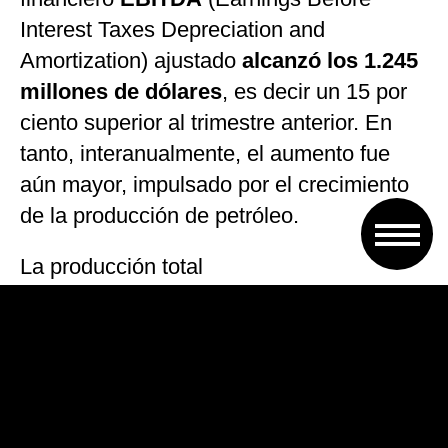
Interest Taxes Depreciation and
Amortization) ajustado
alcanzó los 1.245
millones de dólares
, es decir un 15 por
ciento superior al trimestre anterior. En
tanto, interanualmente, el aumento fue
aún mayor, impulsado por el crecimiento
de la producción de petróleo.
La producción total
de
hidrocarburos
promedió los 526 mil
barriles equivalentes de petróleo por día,
un crecimiento del 3 por ciento, respecto
al primer trimestre de 2023, impulsado por
la
producción de shale
que hoy