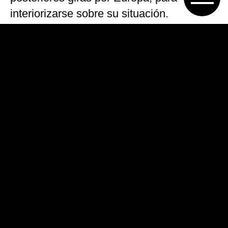
interiorizarse sobre su situación.
«Jorge, si no podés hacer nada por mí, no
te preocupes que cuando me necesites yo
voy a estar», le habría dicho Icardi a
Sampaoli, siempre según el relato de su
esposa y representante.
«Yo sé lo que yo hablé con Sampaoli,
como hablo con un montón de directivos
de fútbol y como te digo que no hablé con
el entrenador del Inter, por ejemplo. Con
Jorge sí hablé porque estaba en una