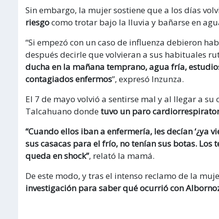
Sin embargo, la mujer sostiene que a los días volv
riesgo
como trotar bajo la lluvia y bañarse en ag
“Si empezó con un caso de influenza debieron hab
después decirle que volvieran a sus habituales rut
ducha en la mañana temprano, agua fría, estudio
contagiados enfermos
”, expresó Inzunza.
El 7 de mayo volvió a sentirse mal y al llegar a s
Talcahuano donde
tuvo un paro cardiorrespirato
“Cuando ellos iban a enfermería, les decían ‘¿ya vie
sus casacas para el frío, no tenían sus botas. Los
queda en shock”
, relató la mamá.
De este modo, y tras el intenso reclamo de la muj
investigación para saber qué ocurrió con Albornoz