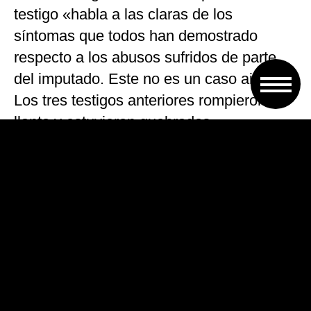
testigo «habla a las claras de los
síntomas que todos han demostrado
respecto a los abusos sufridos de parte
del imputado. Este no es un caso aislado.
Los tres testigos anteriores rompieron en
llanto y estuvieron quebrados».
Walter Rolandelli, también querellante en
la causa, dijo que las de ayer «fueron tres
testimoniales muy duras, se nos caían las
lágrimas por las historias de esos tres
niños que eran en esa época, eran chicos
de campo, de aldea que venían con
muchas ilusiones y fe en la Iglesia y se