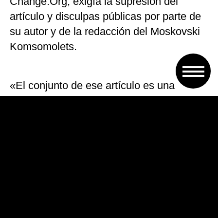
Change.Org, exigía la supresión del
artículo y disculpas públicas por parte de
su autor y de la redacción del Moskovski
Komsomolets.
«El conjunto de ese artículo es una
humillación directa contra las mujeres
rusas», acusaba el manifiesto de esa
petición, añadiendo que el texto constituía
una «incitación al odio», castigada por la
ley.
En una tribuna publicada en su web, la
edición rusa de la revista Cosmopolitan