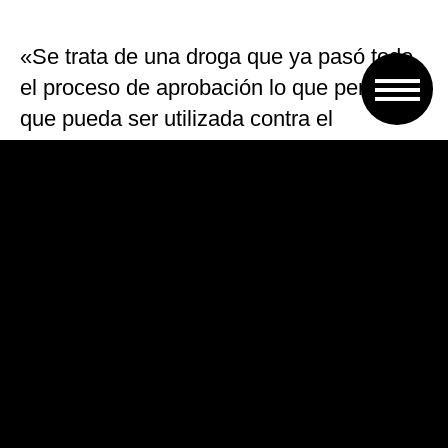
«Se trata de una droga que ya pasó todo
el proceso de aprobación lo que permite
que pueda ser utilizada contra el
chikunguña. El costo de la investigación
clínica, estimado en unos 500.000
dólares, sería mucho menor también»,
apuntó Freitas-Junior.
El investigador recordó que el chikunguña
provoca una enfermedad grave y trae
secuelas tales como dolores articulares,
«que durante meses o años pueden
incapacitar a las personas infectadas».