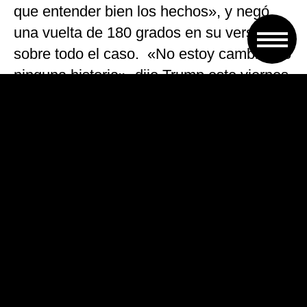
que entender bien los hechos», y negó
una vuelta de 180 grados en su versión
sobre todo el caso. «No estoy cambiando
ninguna historia», dijo Trump este viernes
a periodistas.
«Lo único que digo es que este país está
funcionando fluidamente. Y traer a
colación este tipo de basura, y estas
cazas de brujas todo el tiempo; eso es
todo de lo que ustedes quieren hablar»,
dijo.