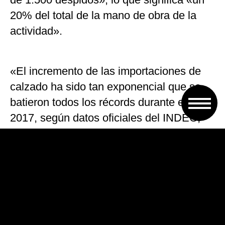
20% del total de la mano de obra de la
actividad».
«El incremento de las importaciones de
calzado ha sido tan exponencial que se
batieron todos los récords durante el año
2017, según datos oficiales del INDEC,
con 34.603.032 pares traídos del exterior
lo que significó un 25,93% de aumento en
relación con igual período del año
anterior», subrayó.
Según señaló el gremio, se trata de un