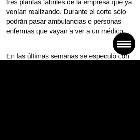
tres plantas fabriles de la empresa que ya
venían realizando. Durante el corte sólo
podrán pasar ambulancias o personas
enfermas que vayan a ver a un médico.
En las últimas semanas se especuló con
que podría haber un giro que solucionara
la problemática, con la aparición de una
de las familiares del Vassalli fundador,
pero no ha habido más avances sobre
ello.
Foto: Firmat24