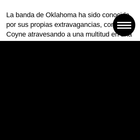
La banda de Oklahoma ha sido conocida
por sus propias extravagancias, como
Coyne atravesando a una multitud en una
burbuja gigante o mezclando cerveza y su
propia sangre en un vinilo.
«Creo que eso subiría la apuesta inicial.
¿No creen?», dijo Coyne. Queda por ver
si ejecutarán la idea.
En 2015 Coyne dijo que The Flaming Lips
y Cyrus estaban planeando un concierto