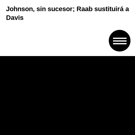
Johnson, sin sucesor; Raab sustituirá a
Davis
El nombramiento de Johnson en 2016
causó enorme sorpresa porque existía el
sentimiento de que el exalcalde de
Londres aspiraba al puesto de May e iba
a esperar al mejor momento para
conseguirlo, y fue percibido en Bruselas
como una bofetada, porque fue el
principal líder de la campaña de salida de