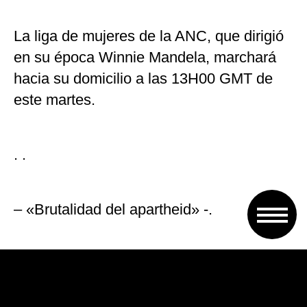
La liga de mujeres de la ANC, que dirigió
en su época Winnie Mandela, marchará
hacia su domicilio a las 13H00 GMT de
este martes.
. .
– «Brutalidad del apartheid» -.
La pareja que formó con Nelson Mandela
durante más de 30 años encarnaba el
combate obstinado contra el régimen