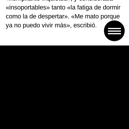
«insoportables» tanto «la fatiga de dormir
como la de despertar». «Me mato porque
ya no puedo vivir más», escribió.
En ese entonces, el poeta estaba
atormentado por las críticas en la prensa
a sus obras, en particular a «Las flores del
mal», un estado del que dan muestra
algunos recortes de periódico sobre los
que escribió comentarios y que también
fueron subastados hoy por la casa
Orsenat.