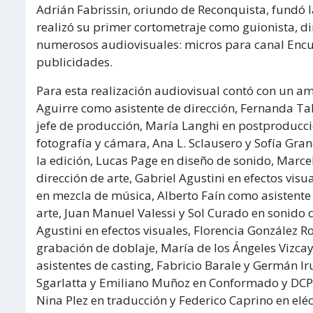
Adrián Fabrissin, oriundo de Reconquista, fundó
realizó su primer cortometraje como guionista, d
numerosos audiovisuales: micros para canal Encue
publicidades.
Para esta realización audiovisual contó con un a
Aguirre como asistente de dirección, Fernanda T
jefe de producción, María Langhi en postproducci
fotografía y cámara, Ana L. Sclausero y Sofía Gra
la edición, Lucas Page en diseño de sonido, Marce
dirección de arte, Gabriel Agustini en efectos vis
en mezcla de música, Alberto Faín como asistent
arte, Juan Manuel Valessi y Sol Curado en sonido di
Agustini en efectos visuales, Florencia González R
grabación de doblaje, María de los Ángeles Vizca
asistentes de casting, Fabricio Barale y Germán 
Sgarlatta y Emiliano Muñoz en Conformado y DCP M
Nina Plez en traducción y Federico Caprino en eléc