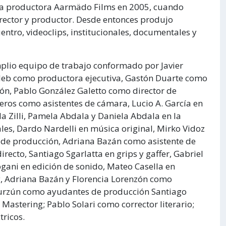
 la productora Aarmädo Films en 2005, cuando
irector y productor. Desde entonces produjo
ntro, videoclips, institucionales, documentales y
mplio equipo de trabajo conformado por Javier
aleb como productora ejecutiva, Gastón Duarte como
ón, Pablo González Galetto como director de
neros como asistentes de cámara, Lucio A. García en
la Zilli, Pamela Abdala y Daniela Abdala en la
uales, Dardo Nardelli en música original, Mirko Vidoz
e de producción, Adriana Bazán como asistente de
recto, Santiago Sgarlatta en grips y gaffer, Gabriel
ogani en edición de sonido, Mateo Casella en
y, Adriana Bazán y Florencia Lorenzón como
Irurzún como ayudantes de producción Santiago
astering; Pablo Solari como corrector literario;
tricos.