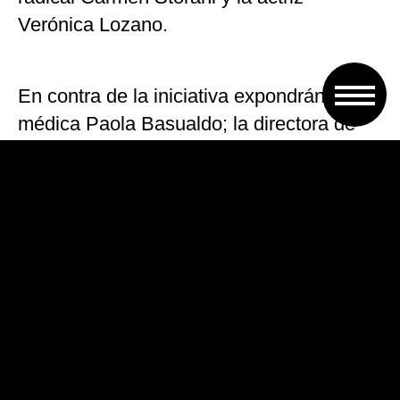
Verónica Lozano.
En contra de la iniciativa expondrán la
médica Paola Basualdo; la directora de
formación de la entidad civil Pro Vida
Frente Joven, María Marta Rodríguez; el
abogado de la agrupación entrerriana
Gobernar Bien, Leandro Jacobi; su colega
José Luis González; la médica
especialista en bioética Laura Yachelini; la
abogada Ludmila Viar, del Centro de
Bioética Persona y Familia; y la pediatra
Graciela Damilano, entre otros.