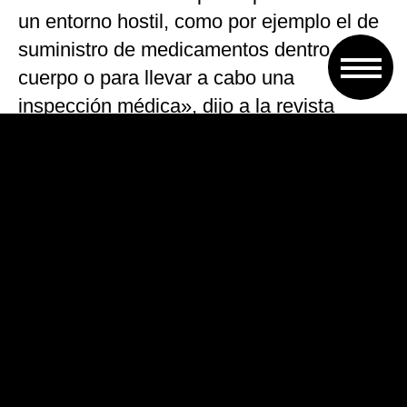
un entorno hostil, como por ejemplo el de
suministro de medicamentos dentro del
cuerpo o para llevar a cabo una
inspección médica», dijo a la revista
especializada el profesor Wang Zuankai,
del Departamento de Ingeniería Mecánica
de la universidad City de Hong Kong y
uno de los creadores del novedoso robot.
Las patas puntiagudas, de menos de un
milímetro de largo, simulan a las de un
cabello y su diseño sigue las estructuras
de las piernas de cientos de animales
terrestres que fueron analizados durante