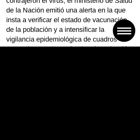
contrajeron el virus, el ministerio de Salud
de la Nación emitió una alerta en la que
insta a verificar el estado de vacunación
de la población y a intensificar la
vigilancia epidemiológica de cuadros
sospechosos para evitar la reintroducción
de la enfermedad.
En Argentina la vacuna contra el
sarampión es obligatoria y el calendario
de vacunación nacional contempla la
primera dosis al año de vida (y se repite al