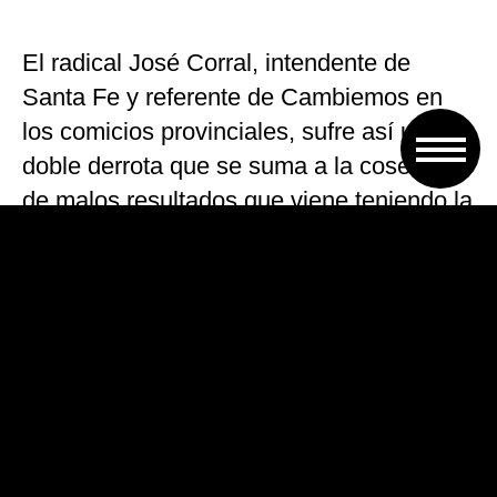
El radical José Corral, intendente de
Santa Fe y referente de Cambiemos en
los comicios provinciales, sufre así una
doble derrota que se suma a la cosecha
de malos resultados que viene teniendo la
alianza gobernante a nivel nacional.
Emilio Jatón: "Nosotros
respondemos con acciones"
#Elecciones2019
#EleccionesSantaFe