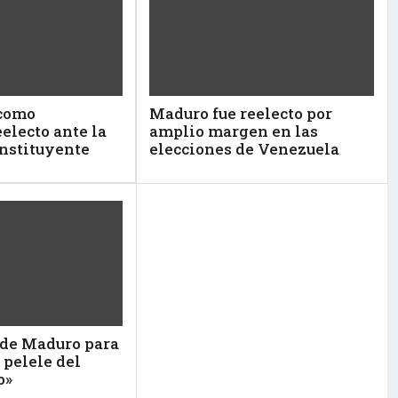
 como
Maduro fue reelecto por
electo ante la
amplio margen en las
nstituyente
elecciones de Venezuela
 de Maduro para
 pelele del
o»