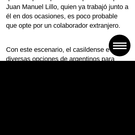
Juan Manuel Lillo, quien ya trabajó junto a
él en dos ocasiones, es poco probable
que opte por un colaborador extranjero.
Con este escenario, el casildense evalúa
diversas opciones de argentinos para
sumar a su staff técnico, con un tema
presupuestario que lo limita.
Es que desde AFA le marcaron que no
hay un elevado monto disponible, por lo
que el que arribe deberá amoldarse al
presupuesto.