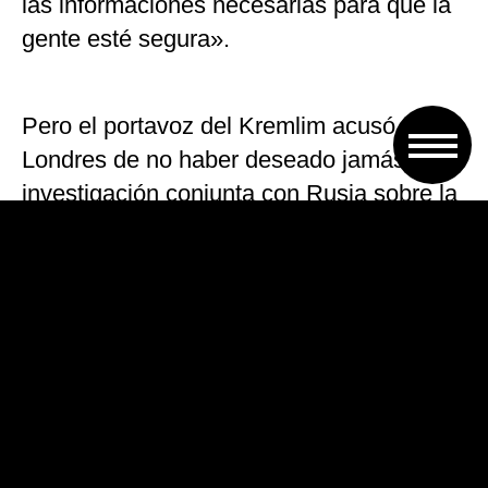
las informaciones necesarias para que la
gente esté segura».
Pero el portavoz del Kremlim acusó a
Londres de no haber deseado jamás una
investigación conjunta con Rusia sobre la
utilización del agente neurotóxico contra
el exespía ruso.
«Desde el principio, Rusia propuso a
Gran Bretaña una investigación conjunta,
y esta propuesta ha quedado sin
respuesta» declaró a la prensa Dmitri
Peskov.