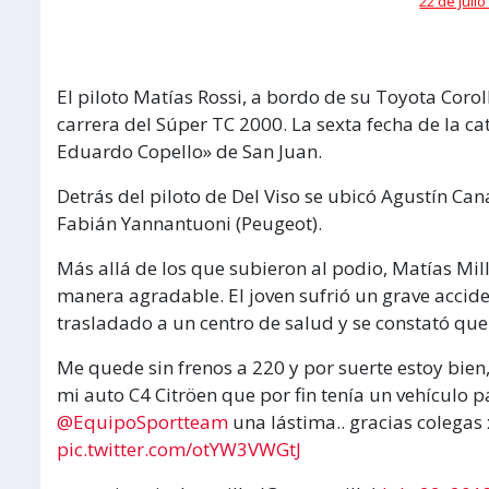
22 de julio
El piloto Matías Rossi, a bordo de su Toyota Coro
carrera del Súper TC 2000. La sexta fecha de la c
Eduardo Copello» de San Juan.
Detrás del piloto de Del Viso se ubicó Agustín Can
Fabián Yannantuoni (Peugeot).
Más allá de los que subieron al podio, Matías Mil
manera agradable. El joven sufrió un grave acciden
trasladado a un centro de salud y se constató que
Me quede sin frenos a 220 y por suerte estoy bien
mi auto C4 Citröen que por fin tenía un vehículo
@EquipoSportteam
una lástima.. gracias colegas 
pic.twitter.com/otYW3VWGtJ