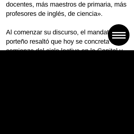
docentes, más maestros de primaria, más
profesores de inglés, de ciencia».
Al comenzar su discurso, el mandatario
porteño resaltó que hoy se concreta el
comienzo del ciclo lectivo en la Capital y
destacó la «responsabilidad y
compromiso de toda la comunidad
educativa por cumplir 190 días de clase».
Sobre el Paseo del Bajo, Rodríguez
Larreta insistió en que se van a acelerar
los tiempos de la obra «para terminar el
primer semestre del año que viene».