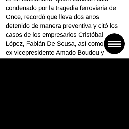
condenado por la tragedia ferroviaria de
Once, recordó que lleva dos años
detenido de manera preventiva y citó los
casos de los empresarios Cristóbal
López, Fabián De Sousa, así como los del
ex vicepresidente Amado Boudou y
Zannini, quienes recuperaron su libertad a
través de recursos presentados en
instancias superiores.
Incluso, fue la fiscal Baigún quien aprobó
la excarcelación de Zannini: Baigún
remarcó que el ex secretario de Legal y