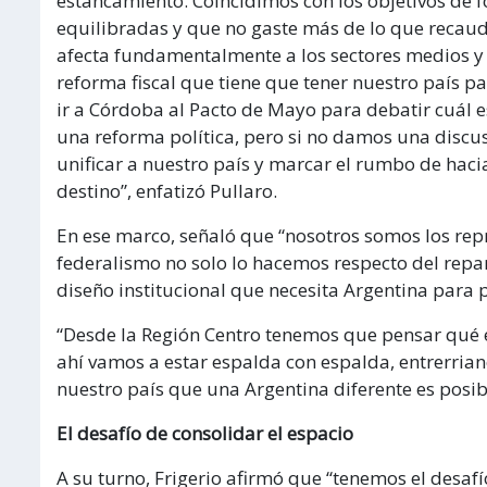
estancamiento. Coincidimos con los objetivos de f
equilibradas y que no gaste más de lo que recaud
afecta fundamentalmente a los sectores medios y p
reforma fiscal que tiene que tener nuestro país pa
ir a Córdoba al Pacto de Mayo para debatir cuál 
una reforma política, pero si no damos una discus
unificar a nuestro país y marcar el rumbo de haci
destino”, enfatizó Pullaro.
En ese marco, señaló que “nosotros somos los re
federalismo no solo lo hacemos respecto del repa
diseño institucional que necesita Argentina para p
“Desde la Región Centro tenemos que pensar qué 
ahí vamos a estar espalda con espalda, entrerria
nuestro país que una Argentina diferente es posib
El desafío de consolidar el espacio
A su turno, Frigerio afirmó que “tenemos el desaf