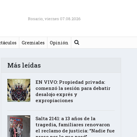
Rosario, viernes 07.08.2026
Buscar
ctáculos
Gremiales
Opinión
Más leídas
EN VIVO: Propiedad privada:
comenzó la sesión para debatir
desalojo exprés y
expropiaciones
Salta 2141: a 13 años de la
tragedia, familiares renovaron
el reclamo de justicia: “Nadie fue
preso por lo que pasó”