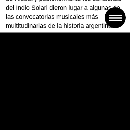
del Indio Solari dieron lugar a algunas de
las convocatorias musicales más
multitudinarias de la historia argentina».
«En esos encuentros, miles de personas
compartieron una experiencia colectiva
que trascendió el espectáculo artístico
para convertirse en una
verdadera
ritualidad popular»,
señaló.
«El pogo pasó así a constituirse en uno
de los símbolos más reconocibles de
esa experiencia colectiva,
representando la celebración
comunitaria de la música, la identidad