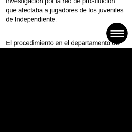
investigación por la red de prostitución
que afectaba a jugadores de los juveniles
de Independiente.
El procedimiento en el departamento de
uno de los detenidos, en Güemes al 4200,
del barrio porteño de Palermo, fue llevado
a cabo por efectivos de División Delitos
Contra la Salud de la Policía de la
Ciudad.
Con la presencia de la fiscal de
Avellaneda María Soledad Garibaldi, los
efectivos secuestraron elementos de