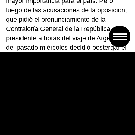
mayor importancia para el país. Pero
luego de las acusaciones de la oposición,
que pidió el pronunciamiento de la
Contraloría General de la República, el
presidente a horas del viaje de Argentina
del pasado miércoles decidió postergar el
nombramiento, a la espera de una
resolución oficial del organismo. Su
hermano no fue parte de la comitiva oficial
chilena que aterrizó en Buenos Aires y el
reconocimiento del contralor sobre los
extensos plazos para un pronunciamiento
terminaron de convencer a Piñera y a su
Gobierno de la inconveniencia de la
designación. Algunos dirigentes del propio