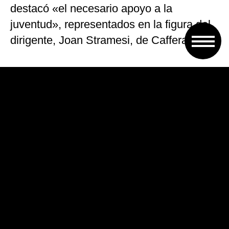
destacó «el necesario apoyo a la
juventud», representados en la figura del
dirigente, Joan Stramesi, de Cafferata.
En este sentido, sostuvo «es muy
importante que desde aquí, desde la
militancia del departamento de General
López, incentivemos la participación de
los jóvenes para debatir cuál es el
proyecto político para cada localidad,
provincia y país».
«Quiero destacar que siempre el Estado,