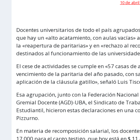
10 de abril
Docentes universitarios de todo el país agrupado
que hay un «alto acatamiento, con aulas vacías» 
la «reapertura de paritarias» y en «rechazo al rec
destinados al funcionamiento de las universidade
El cese de actividades se cumple en «57 casas de a
vencimiento de la paritaria del año pasado, con s
aplicación de la cláusula gatillo», señaló Luis Tis
Esa agrupación, junto con la Federación Nacional 
Gremial Docente (AGD)-UBA, el Sindicato de Trab
Estudiantil, hicieron estas declaraciones en una c
Pizzurno.
En materia de recomposición salarial, los docentes
17.000 para el cargo testigo, que hoy está en $ 11