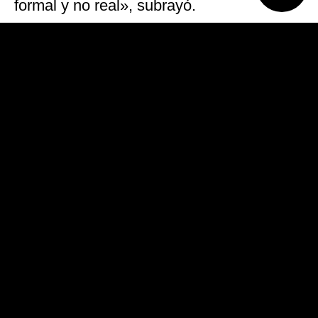
formal y no real», subrayó.
Beraldi cuestionó al titular del Juzgado
Criminal y Correccional Federal número
11, a quien definió como «un juez
enemigo, no imparcial» y que «conoce
muy poco de derecho». «Desde el
comienzo la causa tiene gravísimas
irregularidades y arbitrariedades. El tema
de los arrepentidos fue el show de la
ilegalidad», aseguró.
Asimismo, el letrado se refirió a la jornada
del próximo martes, cuando debe