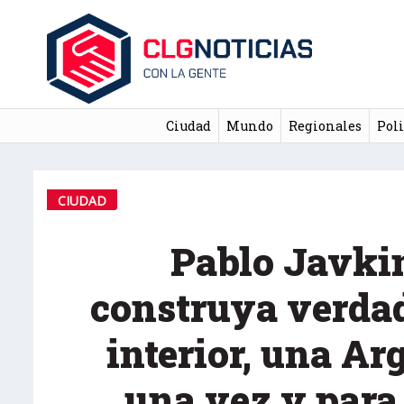
Ciudad
Mundo
Regionales
Poli
CIUDAD
Pablo Javkin
construya verda
interior, una Ar
una vez y para