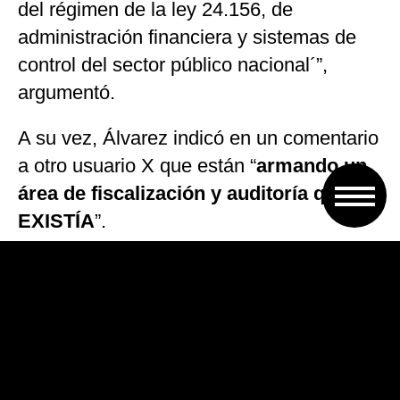
del régimen de la ley 24.156, de
administración financiera y sistemas de
control del sector público nacional´”,
argumentó.
A su vez, Álvarez indicó en un comentario
a otro usuario X que están “
armando un
área de fiscalización y auditoría que NO
EXISTÍA
”.
Por otra parte, en el mismo posteo, el
subsecretario afirmó: “Tienen de rehenes
a los alumnos y los van a usar para
defenderse, tenemos que cuidar a los
alumnos y a los docentes que dan