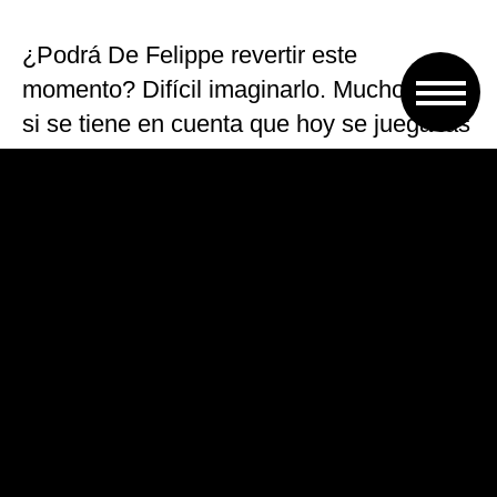
¿Podrá De Felippe revertir este
momento? Difícil imaginarlo. Mucho más
si se tiene en cuenta que hoy se juega las
pocas fichas que le quedan ante un
Racing líder y de rendimiento alto, y como
visitante, donde no gana hace un año. Tal
vez ese sea su único sustento. Un buen
resultado puede revitalizar un ciclo que
parece terminado. No hay mañana, es
hoy o será adiós.