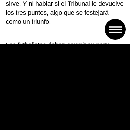
sirve. Y ni hablar si el Tribunal le devuelve
los tres puntos, algo que se festejará
como un triunfo.
Los futbolistas deben asumir su parte.
Son siete partidos de Superliga y dos de
Sudamericana para que Sarmiento al
menos no quede como un error de Llop y
la dirigencia. Y para muchos pibes es
tiempo de entender que serán la base del
próximo torneo, y lo que no consigan
dentro de la cancha ahora, lo sufrirán más
adelante.