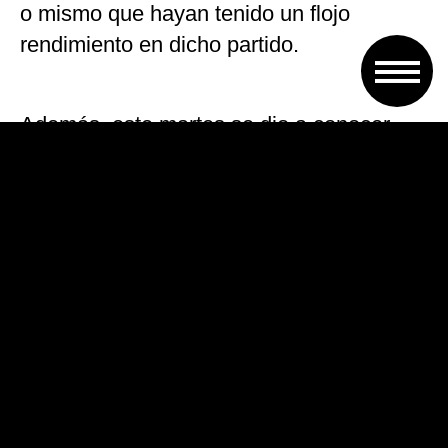
o mismo que hayan tenido un flojo
rendimiento en dicho partido.
Además, este martes se dio a conocer
que este sábado desde las 15.30 la Lepra
jugará la ida de los cuartos de final del
certamen santafesino, enfrentando como
visitante a Unión de Santa Fe. La vuelta
sería en el Coloso el domingo de la
siguiente semana.
VOLVER A TAPA