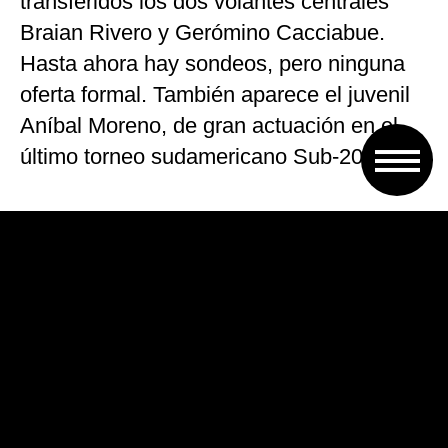
transferidos los dos volantes centrales
Braian Rivero y Gerómino Cacciabue.
Hasta ahora hay sondeos, pero ninguna
oferta formal. También aparece el juvenil
Aníbal Moreno, de gran actuación en el
último torneo sudamericano Sub-20.
Pero el que más chances tendría de
emigrar sería el mediocampista Enzo
Barrenechea de apenas 18 años que
actualmente juega en la divisional reserva
y es monitoreado por Juventus de Italia.
El rumor indica que los europeos estarían
dispuestos a ofrecer 2.500.000 euros. La