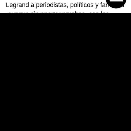
Legrand a periodistas, políticos y famosos
-aunque sin aportar pruebas- con los
abusos sexuales a menores del club de
Avellaneda y se refirió a supuestas tareas
de espionaje que ella realizaba a pedido
de una empresa privada, cuyo nombre no
divulgó.
La semana pasada, la mediática comenzó
la declaración como testigo ante la fiscal
María Soledad Garibaldi, a cargo de la
UFI 9, que continúa este martes.